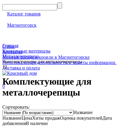
Каталог товаров
Магнитогорск
Главная
О Нас
Кровельные материалы
Контакты
Металлочерепица
Монтаж фасада и кровли в Магнитогорске
Комплектующие для металлочерепицы
Политика конфиденциальности и защиты информации.
12
Доставка и оплата
Комплектующие для
0
металлочерепицы
Сортировать:
Название
Название
Цена
Хиты продаж
Оценка покупателей
Дата
добавления
В наличии