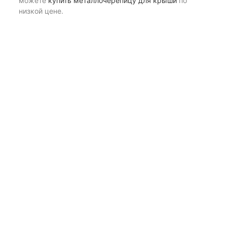
можете
купить металлочерепицу для крыши
по
низкой цене.