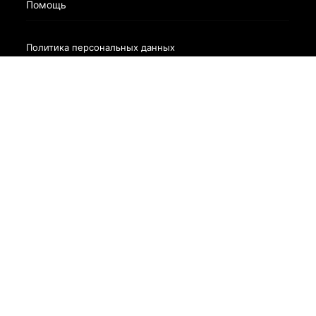
Помощь
Политика персональных данных
Разработано в
bodysite.ru
Webasyst —
×
Заказать обратный звонок
55,52,51,49,56,55,49,102,102,102,98,98,54,97,57,54,56,99,54,57,
Нажимая на кнопку, вы даете согласие на обработку своих
персональных данных и соглашаетесь с
политикой
конфиденциальности
Спасибо за оставленную заявку!